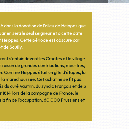
né dans la donation de l’alleu de Heippes que
ar en sera le seul seigneur et à cette date,
t Heippes. Cette période est obscure car
 de Souilly.
rent s’enfuir devant les Croates et le village
en raison de grandes contributions, meurtres,
n. Comme Heippes était un gîte d’étapes, la
 la maréchaussée. Cet achat ne se fit pas.
s du curé Vautrin, du syndic François et de 3
er 1814, lors de la campagne de France, le
a fin de l’occupation, 60 000 Prussiens et