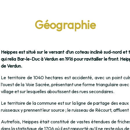
Géographie
Heippes est situé sur le versant d’un coteau incliné sud-nord et 
qui relia Bar-le-Duc à Verdun en 1916 pour ravitailler le front. H
de Verdun.
Le territoire de 1040 hectares est accidenté, avec un point cul
l’ouest de la Voie Sacrée, présentant une forme triangulaire avec 
village et sur lesquelles aboutissent des rues secondaires.
Le territoire de la commune est sur la ligne de partage des eaux
ruisseaux y prennent leur source ; le ruisseau de Récourt, affluent 
Autrefois, Heippes était constitué de vastes étendues de friches 
dans la statistique de 1706 où il est rapporté qu’il ne reste plus d