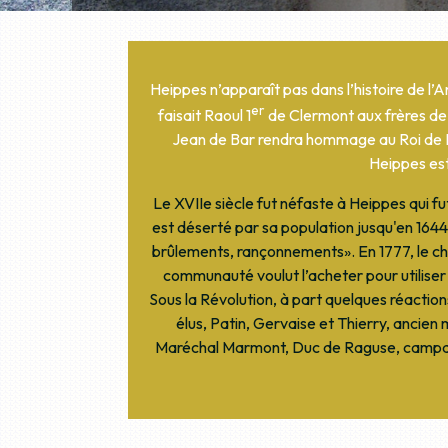
Heippes n’apparaît pas dans l’histoire de l’
er
faisait Raoul 1
de Clermont aux frères de l
Jean de Bar rendra hommage au Roi de Fr
Heippes est
Le XVIIe siècle fut néfaste à Heippes qui fut
est déserté par sa population jusqu'en 1644.
brûlements, rançonnements». En 1777, le ch
communauté voulut l’acheter pour utiliser
Sous la Révolution, à part quelques réaction
élus, Patin, Gervaise et Thierry, ancien 
Maréchal Marmont, Duc de Raguse, campa à 