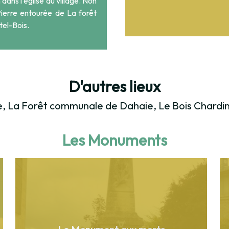
dans l'église du village. Non
-Pierre entourée de
La forêt
tel-Bois.
D'autres lieux
, La Forêt communale de Dahaie, Le Bois Chardin
Les Monuments