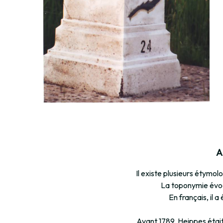
A
Il existe plusieurs étymol
La toponymie évoq
En français, il 
Avant 1789, Heippes était 