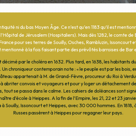
Antiquité ni du bas Moyen Âge. Ce n’est qu’en 1183 qu’il est mention
’Hôpital de Jérusalem (Hospitaliers). Mais dès 1282, le comte de B
ance pour ses terres de Souilly, Osches, Rambluzin, Issoncourt e
 mentionné à la fois faisant partie des prévôtés barroises de Bar et
 décimé par le choléra en 1632. Plus tard, en 1638, les habitants du
 Un chroniqueur contemporain note : « le peuple est par les bois, 
âteau appartenait à M. de Grand-Fèvre, procureur du Roi à Verdu
 à abriter convois et voyageurs et pour y loger un détachement de
s, tout se passa dans le calme. Les cahiers de doléances sont signé
maître d’école à Heippes. A la fin de l’Empire, les 21, 22 et 23 janvi
Souilly, Issoncourt et Heippes, avec 30 000 hommes. En 1818, à l
Russes passèrent à Heippes pour regagner leur pays.