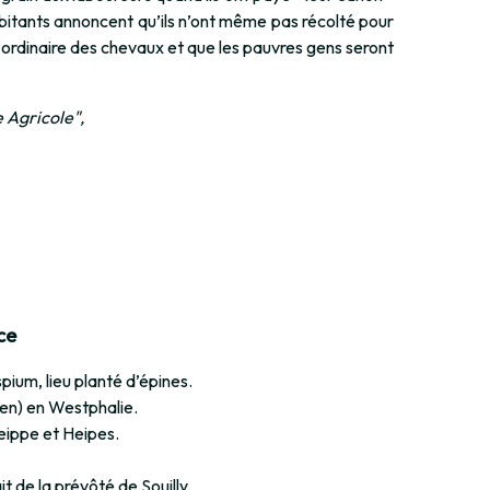
bitants annoncent qu’ils n’ont même pas récolté pour
 ordinaire des chevaux et que les pauvres gens seront
 Agricole",
ce
pium, lieu planté d’épines.
en) en Westphalie.
Heippe et Heipes.
t de la prévôté de Souilly.