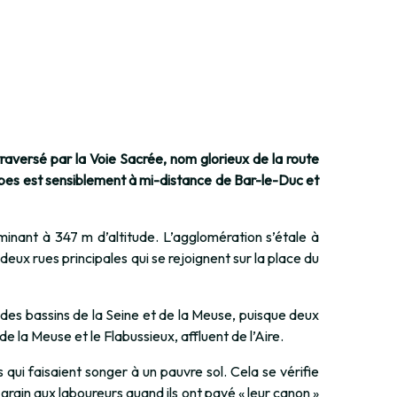
traversé par la Voie Sacrée, nom glorieux de la route
eippes est sensiblement à mi-distance de Bar-le-Duc et
minant à 347 m d’altitude. L’agglomération s’étale à
deux rues principales qui se rejoignent sur la place du
 des bassins de la Seine et de la Meuse, puisque deux
de la Meuse et le Flabussieux, affluent de l’Aire.
qui faisaient songer à un pauvre sol. Cela se vérifie
e grain aux laboureurs quand ils ont payé « leur canon »