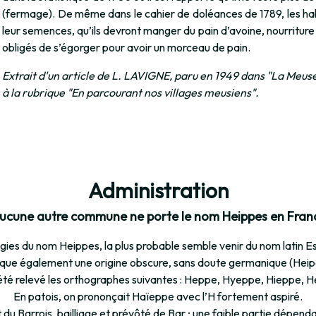
(fermage). De même dans le cahier de doléances de 1789, les ha
leur semences, qu’ils devront manger du pain d’avoine, nourriture
obligés de s’égorger pour avoir un morceau de pain.
Extrait d'un article de L. LAVIGNE, paru en 1949 dans "La Meuse
à la rubrique "En parcourant nos villages meusiens".
Administration
ucune autre commune ne porte le nom Heippes en Fran
ogies du nom Heippes, la plus probable semble venir du nom latin Es
ue également une origine obscure, sans doute germanique (Heip
a été relevé les orthographes suivantes : Heppe, Hyeppe, Hieppe, 
En patois, on prononçait Haïeppe avec l’H fortement aspiré.
du Barrois, bailliage et prévôté de Bar ; une faible partie dépendai