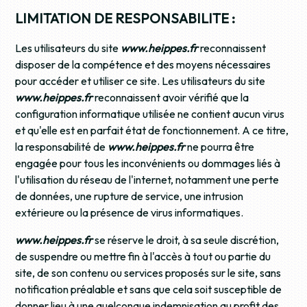
LIMITATION DE RESPONSABILITE :
Les utilisateurs du site
www.heippes.fr
reconnaissent
disposer de la compétence et des moyens nécessaires
pour accéder et utiliser ce site. Les utilisateurs du site
www.heippes.fr
reconnaissent avoir vérifié que la
configuration informatique utilisée ne contient aucun virus
et qu'elle est en parfait état de fonctionnement. A ce titre,
la responsabilité de
www.heippes.fr
ne pourra être
engagée pour tous les inconvénients ou dommages liés à
l'utilisation du réseau de l'internet, notamment une perte
de données, une rupture de service, une intrusion
extérieure ou la présence de virus informatiques.
www.heippes.fr
se réserve le droit, à sa seule discrétion,
de suspendre ou mettre fin à l'accès à tout ou partie du
site, de son contenu ou services proposés sur le site, sans
notification préalable et sans que cela soit susceptible de
donner lieu à une quelconque indemnisation au profit des