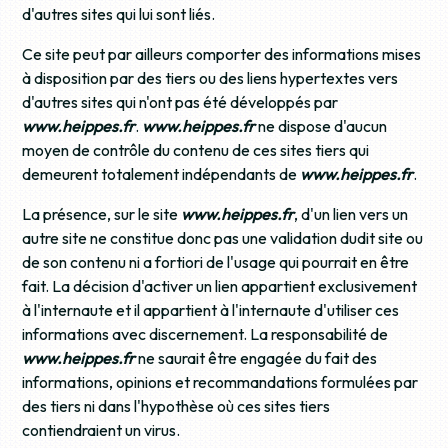
d'autres sites qui lui sont liés.
Ce site peut par ailleurs comporter des informations mises
à disposition par des tiers ou des liens hypertextes vers
d'autres sites qui n'ont pas été développés par
www.heippes.fr
.
www.heippes.fr
ne dispose d'aucun
moyen de contrôle du contenu de ces sites tiers qui
demeurent totalement indépendants de
www.heippes.fr
.
La présence, sur le site
www.heippes.fr
, d'un lien vers un
autre site ne constitue donc pas une validation dudit site ou
de son contenu ni a fortiori de l'usage qui pourrait en être
fait. La décision d'activer un lien appartient exclusivement
à l'internaute et il appartient à l'internaute d'utiliser ces
informations avec discernement. La responsabilité de
www.heippes.fr
ne saurait être engagée du fait des
informations, opinions et recommandations formulées par
des tiers ni dans l'hypothèse où ces sites tiers
contiendraient un virus.